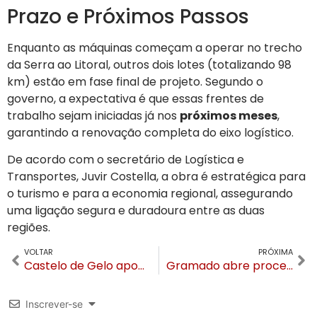
Prazo e Próximos Passos
Enquanto as máquinas começam a operar no trecho
da Serra ao Litoral, outros dois lotes (totalizando 98
km) estão em fase final de projeto. Segundo o
governo, a expectativa é que essas frentes de
trabalho sejam iniciadas já nos
próximos meses
,
garantindo a renovação completa do eixo logístico.
De acordo com o secretário de Logística e
Transportes, Juvir Costella, a obra é estratégica para
o turismo e para a economia regional, assegurando
uma ligação segura e duradoura entre as duas
regiões.
VOLTAR
PRÓXIMA
Castelo de Gelo aponta retirada indevida de equipamento em incêndio e convoca coletiva para esclarecer causas
Gramado abre processo seletivo para Assistente Social com salário de R$ 7,9 mil
Inscrever-se