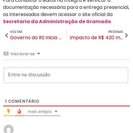
Para consultar o edital na íntegra e verificar a
documentação necessária para a entrega presencial,
os interessados devem acessar o site oficial da
Secretaria da Administração de Gramado
.
VOLTAR
PRÓXIMA
Governo do RS inicia obras para recuperar Rota do Sol. Investimento de R$ 134 milhões em 54 km é a primeira etapa
Impacto de R$ 420 milhões: Os números que consagram o 40° Natal Luz de Gramado
Inscrever-se
1
COMENTÁRIO
mais antigos