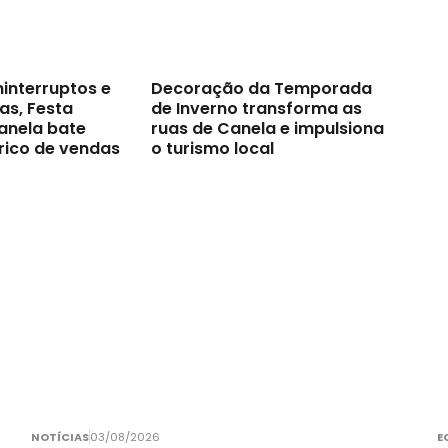
ninterruptos e
Decoração da Temporada
as, Festa
de Inverno transforma as
anela bate
ruas de Canela e impulsiona
rico de vendas
o turismo local
NOTÍCIAS
03/08/2026
E