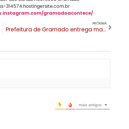
s-314574.hostingersite.com.br
w.instagram.com/gramadoacontece/
PRÓXIMA
Prefeitura de Gramado entrega mais nove ruas pavimentadas no Vale dos Pinheiros
mais antigos