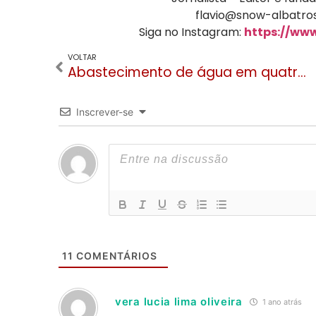
flavio@snow-albatros
Siga no Instagram:
https://ww
VOLTAR
Abastecimento de água em quatro bairros de Gramado será restabelecido de forma gradativa
Inscrever-se
11
COMENTÁRIOS
vera lucia lima oliveira
1 ano atrás