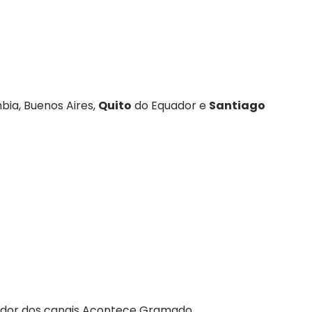
ia, Buenos Aires,
Quito
do Equador e
Santiago
ndador dos canais Acontece Gramado