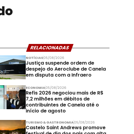
 do
RELACIONADAS
NOTÍCIAS
05/08/2026
Justiça suspende ordem de
despejo do Aeroclube de Canela
em disputa com a Infraero
ECONOMIA
05/08/2026
Refis 2026 negociou mais de R$
7,2 milhões em débitos de
contribuintes de Canela até o
início de agosto
TURISMO & GASTRONOMIA
05/08/2026
Castelo Saint Andrews promove
festival de dia dos pais com alta