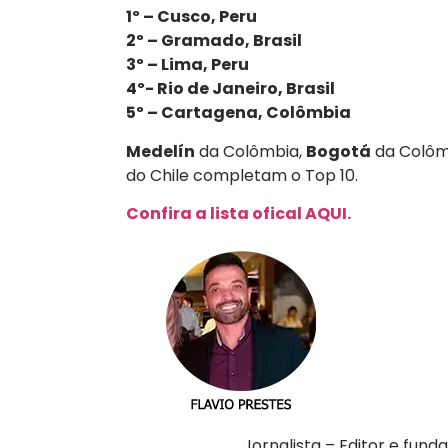
1º – Cusco, Peru
2º – Gramado, Brasil
3º – Lima, Peru
4º- Rio de Janeiro, Brasil
5º – Cartagena, Colômbia
Medelín
da Colômbia,
Bogotá
da Colômb
do Chile completam o Top 10.
Confira a lista ofical AQUI.
Jornalista – Editor e fu