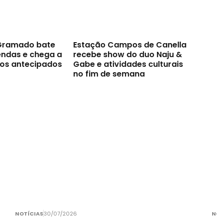
 Gramado bate
Estação Campos de Canella
endas e chega a
recebe show do duo Naju &
sos antecipados
Gabe e atividades culturais
no fim de semana
NOTÍCIAS
30/07/2026
N