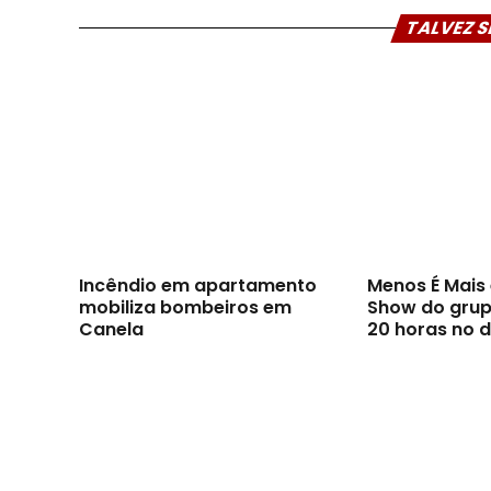
TALVEZ S
Incêndio em apartamento
Menos É Mai
mobiliza bombeiros em
Show do grupo
Canela
20 horas no d