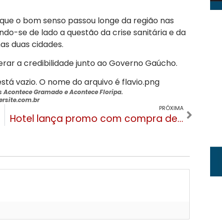
 é que o bom senso passou longe da região nas
do-se de lado a questão da crise sanitária e da
as duas cidades.
erar a credibilidade junto ao Governo Gaúcho.
is Acontece Gramado e Acontece Floripa
.
rsite.com.br
PRÓXIMA
Hotel lança promo com compra de jantar dando direito a uma diária com café da manhã