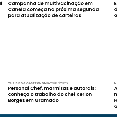
l
Campanha de multivacinação em
E
Canela começa na próxima segunda
d
para atualização de carteiras
TURISMO & GASTRONOMIA
29/07/2026
N
Personal Chef, marmitas e autorais:
A
conheça o trabalho do chef Kerlon
m
Borges em Gramado
H