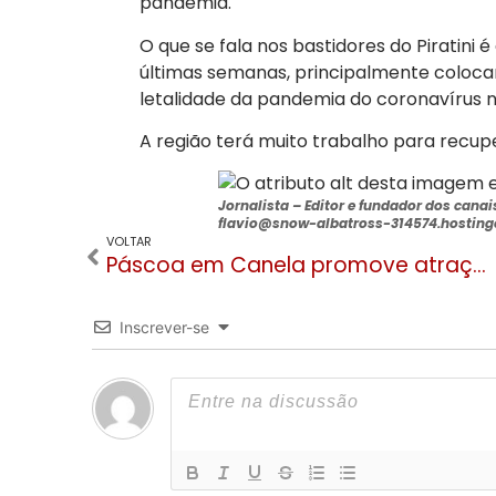
pandemia.
O que se fala nos bastidores do Piratini
últimas semanas, principalmente colocan
letalidade da pandemia do coronavírus n
A região terá muito trabalho para recup
Jornalista –
Editor e fundador dos cana
flavio@snow-albatross-314574.hostinge
VOLTAR
Páscoa em Canela promove atrações virtuais e decoração lúdica
Inscrever-se