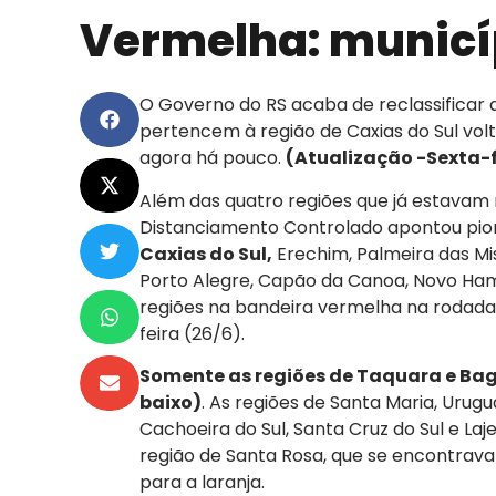
Vermelha: municí
O Governo do RS acaba de reclassificar 
pertencem à região de Caxias do Sul vol
agora há pouco.
(Atualização -Sexta-fe
Além das quatro regiões que já estavam
Distanciamento Controlado apontou piora
Caxias do Sul,
Erechim, Palmeira das Mi
Porto Alegre, Capão da Canoa, Novo Ham
regiões na bandeira vermelha na rodada 
feira (26/6).
Somente as regiões de Taquara e Ba
baixo)
. As regiões de Santa Maria, Urugua
Cachoeira do Sul, Santa Cruz do Sul e La
região de Santa Rosa, que se encontrava
para a laranja.