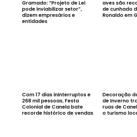
Gramado: “Projeto de Lei
aves são reco
pode inviabilizar setor”,
de cunhado d
dizem empresários e
Ronaldo em 
entidades
Com 17 dias ininterruptos e
Decoração d
268 mil pessoas, Festa
de Inverno t
Colonial de Canela bate
ruas de Canel
recorde histórico de vendas
o turismo loc