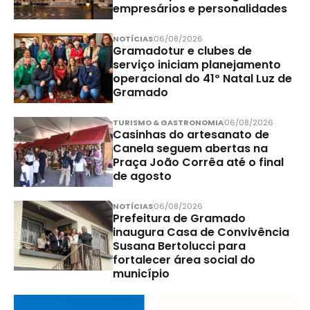
empresários e personalidades
NOTÍCIAS
06/08/2026
Gramadotur e clubes de
serviço iniciam planejamento
operacional do 41º Natal Luz de
Gramado
TURISMO & GASTRONOMIA
06/08/2026
Casinhas do artesanato de
Canela seguem abertas na
Praça João Corrêa até o final
de agosto
NOTÍCIAS
06/08/2026
Prefeitura de Gramado
inaugura Casa de Convivência
Susana Bertolucci para
fortalecer área social do
município