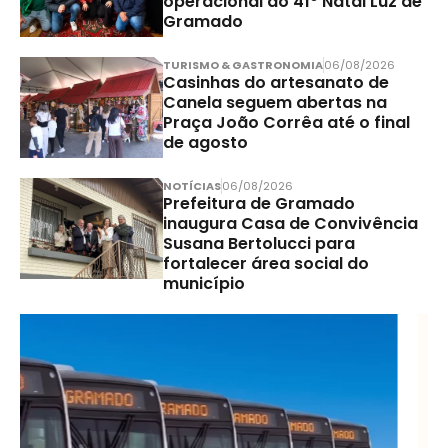
operacional do 41º Natal Luz de
Gramado
TURISMO & GASTRONOMIA
06/08/2026
Casinhas do artesanato de
Canela seguem abertas na
Praça João Corrêa até o final
de agosto
NOTÍCIAS
06/08/2026
Prefeitura de Gramado
inaugura Casa de Convivência
Susana Bertolucci para
fortalecer área social do
município