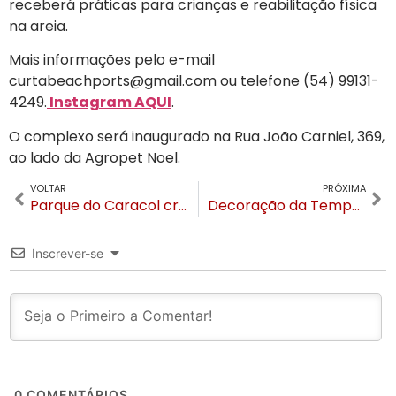
receberá práticas para crianças e reabilitação física
na areia.
Mais informações pelo e-mail
curtabeachports@gmail.com
ou telefone (54) 99131-
4249.
Instagram AQUI
.
O complexo será inaugurado na Rua João Carniel, 369,
ao lado da Agropet Noel.
VOLTAR
PRÓXIMA
Parque do Caracol cria serviço de piquenique para os visitantes
Decoração da Temporada de Inverno começa a tomar as ruas de Canela
Inscrever-se
0
COMENTÁRIOS