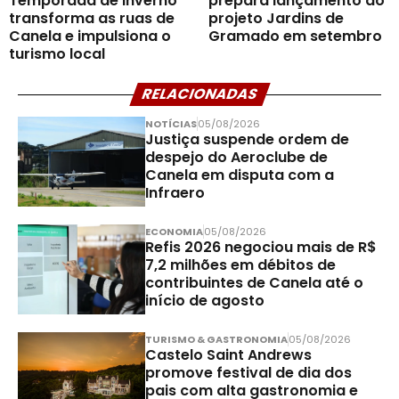
Temporada de Inverno
prepara lançamento do
transforma as ruas de
projeto Jardins de
Canela e impulsiona o
Gramado em setembro
turismo local
RELACIONADAS
NOTÍCIAS
05/08/2026
Justiça suspende ordem de
despejo do Aeroclube de
Canela em disputa com a
Infraero
ECONOMIA
05/08/2026
Refis 2026 negociou mais de R$
7,2 milhões em débitos de
contribuintes de Canela até o
início de agosto
TURISMO & GASTRONOMIA
05/08/2026
Castelo Saint Andrews
promove festival de dia dos
pais com alta gastronomia e