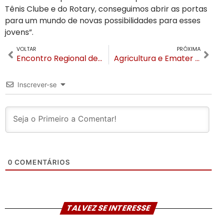
Tênis Clube e do Rotary, conseguimos abrir as portas
para um mundo de novas possibilidades para esses
jovens”.
VOLTAR
PRÓXIMA
Encontro Regional de Secretários de Assistência Social acontecerá em Gramado
Agricultura e Emater estarão presentes no 17º Festival de Cultura e Gastronomia de Gramado
Inscrever-se
0
COMENTÁRIOS
TALVEZ SE INTERESSE