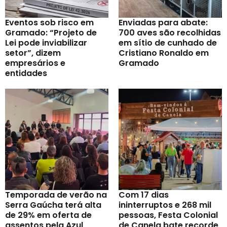
Eventos sob risco em
Enviadas para abate:
Gramado: “Projeto de
700 aves são recolhidas
Lei pode inviabilizar
em sítio de cunhado de
setor”, dizem
Cristiano Ronaldo em
empresários e
Gramado
entidades
Temporada de verão na
Com 17 dias
Serra Gaúcha terá alta
ininterruptos e 268 mil
de 29% em oferta de
pessoas, Festa Colonial
assentos pela Azul
de Canela bate recorde