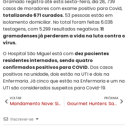
Gramado registra até esta sexta-feira, dia 28, 739
casos de moradores com exame positivo para Covid,
totalizando 671 curados.
53 pessoas estão em
isolamento domiciliar. No total foram feitas 6.038
testagens, com 5.299 resultados negativos.
11
gramadenses já perderam a vida na luta contra o
vírus.
O Hospital São Miguel está com
dez pacientes
residentes internados, sendo quatro
confirmados positivos para COVID.
Dos casos
positivos na unidade, dois estão na UTI e dois na
Enfermaria. Já cinco que estão na Enfermaria e um na
UTI são considerados suspeitos para Covid-19.
VOLTAR
PRÓXIMA
Mandamento Nove: Silenciarás a tua mente – Série Os Dez Mandamentos da Autoconfiança
Gourmet Hunters: Sabores de Canela.
Inscrever-se