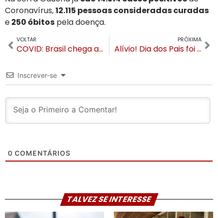
Coronavírus,
12.115 pessoas consideradas curadas
e
250 óbitos
pela doença.
VOLTAR
PRÓXIMA
COVID: Brasil chega a 100 mil mortes. Gramado e Canela somam 19 óbitos pela doença
Alívio! Dia dos Pais foi tranquilo, sem aglomerações e exemplar em Gramado e Canela
Inscrever-se
0
COMENTÁRIOS
TALVEZ SE INTERESSE