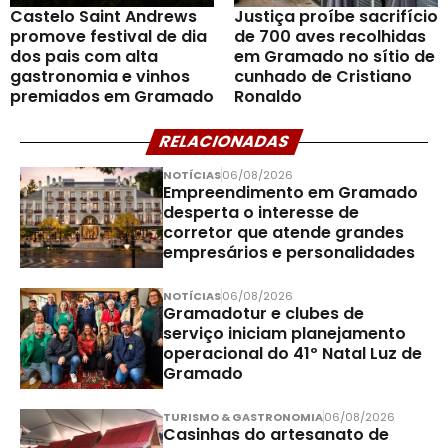
Castelo Saint Andrews
Justiça proíbe sacrifício
promove festival de dia
de 700 aves recolhidas
dos pais com alta
em Gramado no sítio de
gastronomia e vinhos
cunhado de Cristiano
premiados em Gramado
Ronaldo
RELACIONADAS
NOTÍCIAS
06/08/2026
Empreendimento em Gramado
desperta o interesse de
corretor que atende grandes
empresários e personalidades
NOTÍCIAS
06/08/2026
Gramadotur e clubes de
serviço iniciam planejamento
operacional do 41º Natal Luz de
Gramado
TURISMO & GASTRONOMIA
06/08/2026
Casinhas do artesanato de