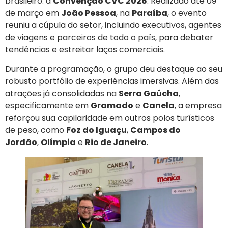
brasileiro: a
Convenção CVC 2026
. Realizado até 09
de março em
João Pessoa
, na
Paraíba
, o evento
reuniu a cúpula do setor, incluindo executivos, agentes
de viagens e parceiros de todo o país, para debater
tendências e estreitar laços comerciais.
Durante a programação, o grupo deu destaque ao seu
robusto portfólio de experiências imersivas. Além das
atrações já consolidadas na
Serra Gaúcha
,
especificamente em
Gramado
e
Canela
, a empresa
reforçou sua capilaridade em outros polos turísticos
de peso, como
Foz do Iguaçu
,
Campos do
Jordão
,
Olímpia
e
Rio de Janeiro
.