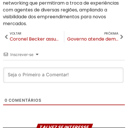
networking que permitiram a troca de experiências
com agentes de diversas regiões, ampliando a
visibilidade dos empreendimentos para novos
mercados.
VOLTAR
PRÓXIMA
Coronel Becker assume o comando da Polícia Militar na Região das Hortênsias
Governo atende demanda de Canela e retira RS-466 de projeto de concessão e instalação de pedágio
Inscrever-se
0
COMENTÁRIOS
TALVEZ SE INTERESSE