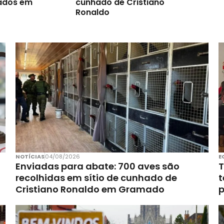
ados em
cunhado de Cristiano
Ronaldo
NOTÍCIAS
04/08/2026
E
Enviadas para abate: 700 aves são
T
recolhidas em sítio de cunhado de
t
Cristiano Ronaldo em Gramado
p