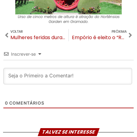
Urso de cinco metros de altura é atração do Hortênsias
Garden em Gramado.
VOLTAR
PRÓXIMA
Mulheres feridas durante queda da aeronave seguem em UTIs de hospitais em Porto Alegre
Empório é eleito o “Restaurante do Ano” em Canela no Prêmio Acontece
Inscrever-se
0
COMENTÁRIOS
TALVEZ SE INTERESSE