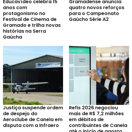
Educavídeo celebra 15
Gramadense anuncia
anos com
quatro novos reforços
protagonismo no
para o Campeonato
Festival de Cinema de
Gaúcho Série A2
Gramado e trilha novas
histórias na Serra
Gaúcha
Justiça suspende ordem
Refis 2026 negociou
de despejo do
mais de R$ 7,2 milhões
Aeroclube de Canela em
em débitos de
disputa com a Infraero
contribuintes de Canela
até o início de agosto