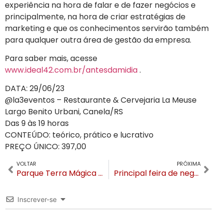
experiência na hora de falar e de fazer negócios e
principalmente, na hora de criar estratégias de
marketing e que os conhecimentos servirão também
para qualquer outra área de gestão da empresa.
Para saber mais, acesse
www.ideal42.com.br/antesdamidia
.
DATA: 29/06/23
@la3eventos – Restaurante & Cervejaria La Meuse
Largo Benito Urbani, Canela/RS
Das 9 às 19 horas
CONTEÚDO: teórico, prático e lucrativo
PREÇO ÚNICO: 397,00
VOLTAR
PRÓXIMA
Parque Terra Mágica Florybal entre os melhores do mundo no prêmio Travellers’ Choice 2023
Principal feira de negócios turísticos do Brasil, Festuris Gramado abre inscrições free
Inscrever-se