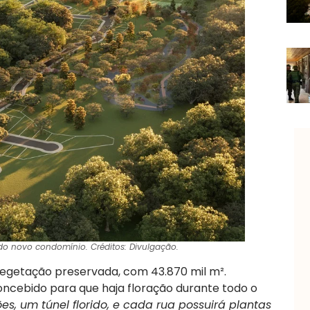
do novo condomínio. Créditos: Divulgação.
vegetação preservada, com 43.870 mil m².
cebido para que haja floração durante todo o
s, um túnel florido, e cada rua possuirá plantas