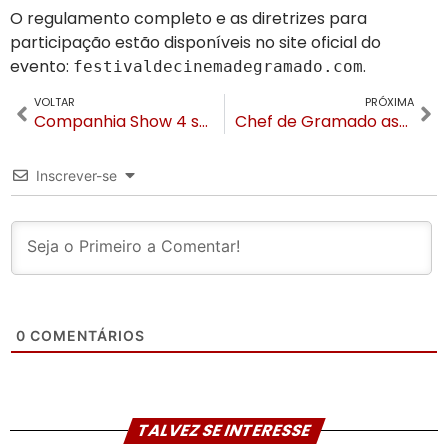
O regulamento completo e as diretrizes para
participação estão disponíveis no site oficial do
evento:
.
festivaldecinemadegramado.com
VOLTAR
PRÓXIMA
Companhia Show 4 será a atração principal do 2º Jantar Baile da ACIC em Canela
Chef de Gramado assina cardápio de projeto nacional da Moto Morini Brasil
Inscrever-se
0
COMENTÁRIOS
TALVEZ SE INTERESSE