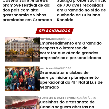
Castelo Saint Andrews
Justiça proíbe sacrifício
promove festival de dia
de 700 aves recolhidas
dos pais com alta
em Gramado no sítio de
gastronomia e vinhos
cunhado de Cristiano
premiados em Gramado
Ronaldo
RELACIONADAS
NOTÍCIAS
06/08/2026
Empreendimento em Gramado
desperta o interesse de
corretor que atende grandes
empresários e personalidades
NOTÍCIAS
06/08/2026
Gramadotur e clubes de
serviço iniciam planejamento
operacional do 41º Natal Luz de
Gramado
TURISMO & GASTRONOMIA
06/08/2026
Casinhas do artesanato de
Canela seguem abertas na