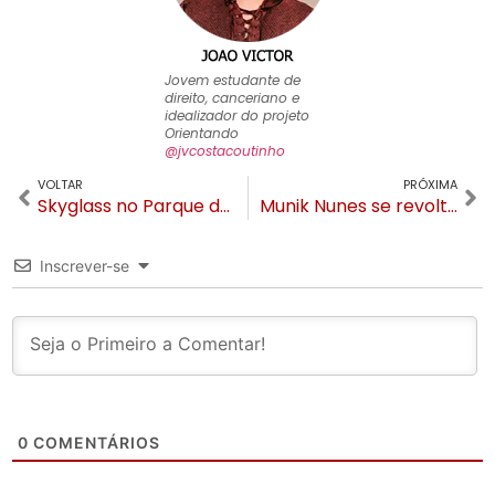
Jovem estudante de
direito, canceriano e
idealizador do projeto
Orientando
@jvcostacoutinho
VOLTAR
PRÓXIMA
Skyglass no Parque da Ferradura recebe estrutura gigante em aço
Munik Nunes se revolta com restaurante em Gramado “Péssimo”
Inscrever-se
0
COMENTÁRIOS