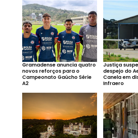
Gramadense anuncia quatro
Justiça susp
novos reforços para o
despejo do A
Campeonato Gaúcho Série
Canela em di
A2
Infraero