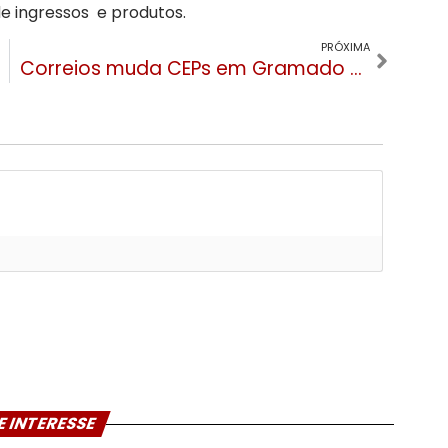
 ingressos e produtos.
PRÓXIMA
Correios muda CEPs em Gramado e Canela. Saiba como pesquisar o novo número do seu endereço
E INTERESSE