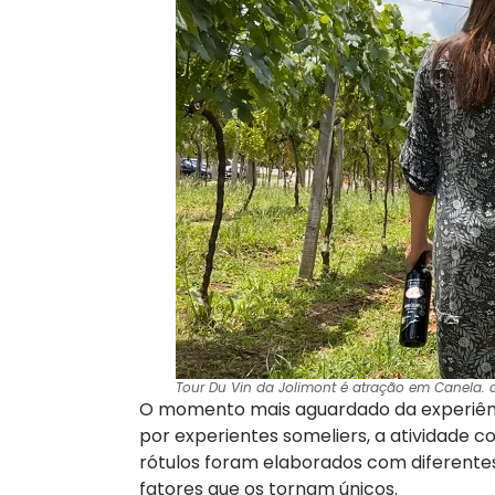
Tour Du Vin da Jolimont é atração em Canela. c
O momento mais aguardado da experiênc
por experientes someliers, a atividade co
rótulos foram elaborados com diferente
fatores que os tornam únicos.