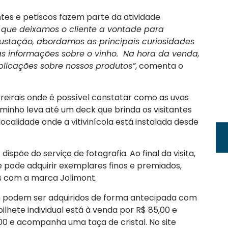
es e petiscos fazem parte da atividade
é que deixamos o cliente a vontade para
gustação, abordamos as principais curiosidades
as informações sobre o vinho. Na hora da venda,
plicações sobre nossos produtos”
, comenta o
rreirais onde é possível constatar como as uvas
minho leva até um deck que brinda os visitantes
calidade onde a vitivinícola está instalada desde
 dispõe do serviço de fotografia. Ao final da visita,
ante pode adquirir exemplares finos e premiados,
os com a marca Jolimont.
in podem ser adquiridos de forma antecipada com
 bilhete individual está à venda por R$ 85,00 e
0 e acompanha uma taça de cristal. No site