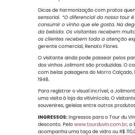
Dicas de harmonização com pratos quent
sensorial. “
O diferencial do nosso tour 
consumir o vinho que ele gosta. Na de
da bebida. Os visitantes recebem muit
os clientes recebem toda a atenção ex
gerente comercial, Renato Flores.
O visitante ainda pode passear pelos pa
dos vinhos Jolimont são produzidas. O ca
com belas paisagens do Morro Calçado, lo
1948.
Para registrar o visual incrível, a Jolimont
uma visita à loja da vitivinícola. O visit
souvenires, geleias entre outros produt
INGRESSOS:
Ingressos para o Tour du V
desconto. Pelo
www.tourduvin.com.br
, o
acompanha uma taça de vidro ou R$ 110,0