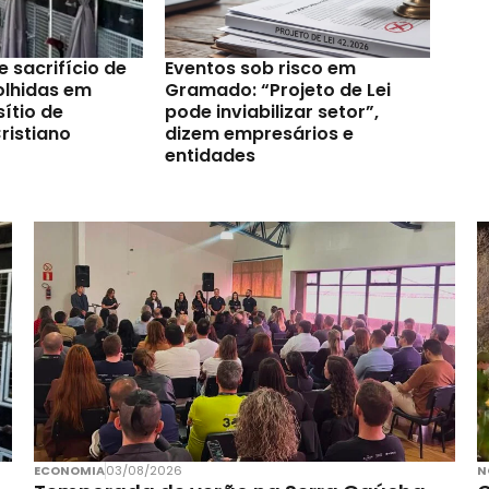
e sacrifício de
Eventos sob risco em
olhidas em
Gramado: “Projeto de Lei
ítio de
pode inviabilizar setor”,
ristiano
dizem empresários e
entidades
ECONOMIA
03/08/2026
N