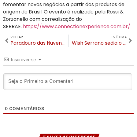
fomentar novos negócios a partir dos produtos de
origem do Brasil. O evento é realizado pela Rossi &
Zorzanello com correalização do
SEBRAE.
https://www.connectionexperience.com.br/
VOLTAR
PRÓXIMA
Paradouro das Nuvens, entre Gramado e Igrejinha, abre ao público no dia 19 de maio
Wish Serrano sedia o Malbec Day em Gramado, evento para os amantes de vinhos e espumantes
Inscrever-se
0
COMENTÁRIOS