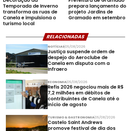
Decoração da
Prefeitura de Gramado
Temporada de Inverno
prepara lançamento do
transforma as ruas de
projeto Jardins de
Canela e impulsiona o
Gramado em setembro
turismo local
RELACIONADAS
NOTÍCIAS
05/08/2026
Justiça suspende ordem de
despejo do Aeroclube de
Canela em disputa com a
Infraero
ECONOMIA
05/08/2026
Refis 2026 negociou mais de R$
7,2 milhões em débitos de
contribuintes de Canela até o
início de agosto
TURISMO & GASTRONOMIA
05/08/2026
Castelo Saint Andrews
promove festival de dia dos