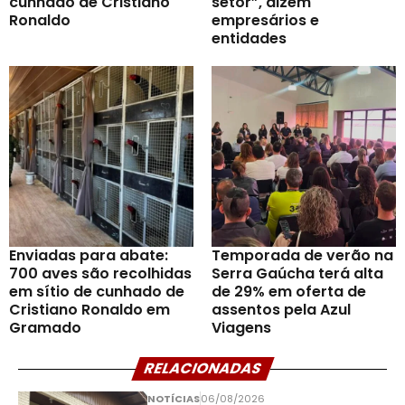
cunhado de Cristiano
setor”, dizem
Ronaldo
empresários e
entidades
Enviadas para abate:
Temporada de verão na
700 aves são recolhidas
Serra Gaúcha terá alta
em sítio de cunhado de
de 29% em oferta de
Cristiano Ronaldo em
assentos pela Azul
Gramado
Viagens
RELACIONADAS
NOTÍCIAS
06/08/2026