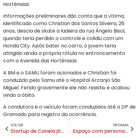
Hortênsias.
Informações preliminares dão conta que a vítima,
identificado como Christian dos Santos Silveira, 26
anos, descia de skate a ladeira da rua Ângelo Bisol,
quando teria perdido o controle e colidiu com um
Honda City. Após bater no carro, o jovem teria
atingido ainda a própria rótula no entroncamento
com a Avenida das Hortênsias.
A BM e o SAMU foram acionados e Christian foi
conduzido pelo Samu até o Hospital Arcanjo São
Miguel. Ferido gravemente ele não resistiu e acabou
vindo a óbito.
A condutora e o veículo foram conduzidos até a DP de
Gramado para registro da ocorrência.
VOLTAR
PRÓXIMA
Startup de Canela já tem 50 empresas de nove estados em seu portfólio
Espaço com personagens do canal Gloob é a nova atração da Selfie Gramado