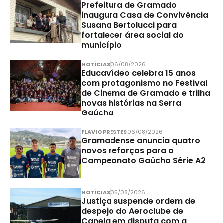
Prefeitura de Gramado
inaugura Casa de Convivência
Susana Bertolucci para
fortalecer área social do
município
NOTÍCIAS
06/08/2026
Educavídeo celebra 15 anos
com protagonismo no Festival
de Cinema de Gramado e trilha
novas histórias na Serra
Gaúcha
FLAVIO PRESTES
06/08/2026
Gramadense anuncia quatro
novos reforços para o
Campeonato Gaúcho Série A2
NOTÍCIAS
05/08/2026
Justiça suspende ordem de
despejo do Aeroclube de
Canela em disputa com a