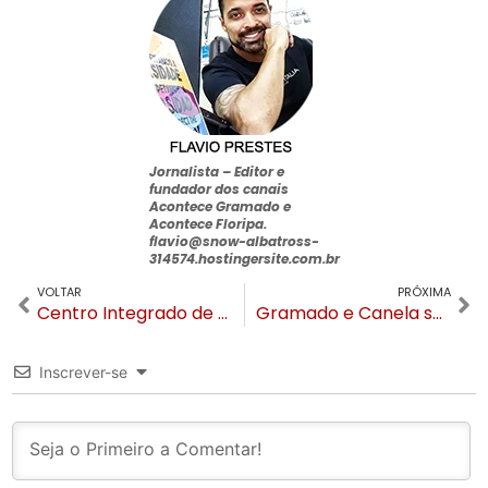
Jornalista –
Editor e
fundador dos canais
Acontece Gramado e
Acontece Floripa
.
flavio@snow-albatross-
314574.hostingersite.com.br
VOLTAR
PRÓXIMA
Centro Integrado de Desenvolvimento e Inovação de Canela é apresentado para empresários
Gramado e Canela saem da bandeira preta, entram em vermelha, mas não podem adotar cogestão
Inscrever-se