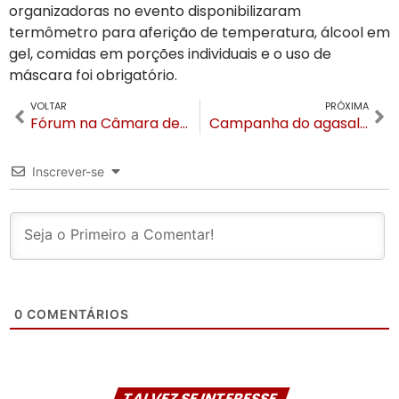
organizadoras no evento disponibilizaram
termômetro para aferição de temperatura, álcool em
gel, comidas em porções individuais e o uso de
máscara foi obrigatório.
VOLTAR
PRÓXIMA
Fórum na Câmara de Vereadores vai discutir a ocupação urbana em Gramado
Campanha do agasalho Florybal arrecada 5 mil peças de roupas
Inscrever-se
0
COMENTÁRIOS
TALVEZ SE INTERESSE