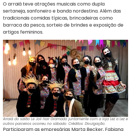
O arraiá teve atrações musicais como dupla
sertaneja, sanfoneiro e banda nordestina. Além das
tradicionais comidas típicas, brincadeiras como
barraca da pesca, sorteio de brindes e exposição de
artigos femininos.
Arraiá do salão Le Joli Hair Gramado juntamente com a loja Lez a Lez e
outros parceiros ocorreu no sábado. Créditos: Divulgação.
Participaram as empresárias Marta Becker, Fabiana