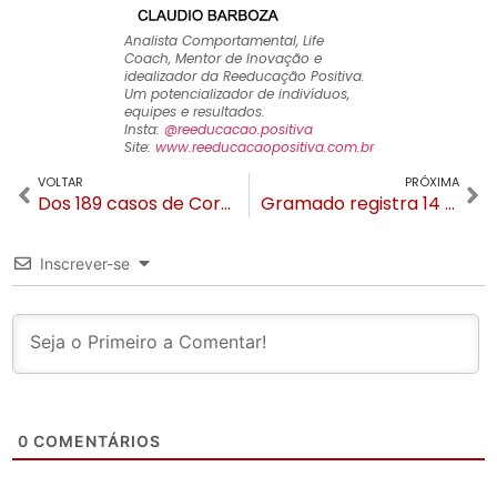
Analista Comportamental, Life
Coach, Mentor de Inovação e
idealizador da Reeducação Positiva.
Um potencializador de indivíduos,
equipes e resultados.
Insta:
@reeducacao.positiva
Site:
www.reeducacaopositiva.com.br
VOLTAR
PRÓXIMA
Dos 189 casos de Coronavírus em Gramado e Canela, 133 estão curados
Gramado registra 14 novos casos de Coronavírus
Inscrever-se
0
COMENTÁRIOS