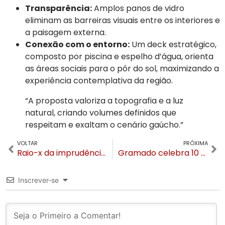
Transparência:
Amplos panos de vidro
eliminam as barreiras visuais entre os interiores e
a paisagem externa.
Conexão com o entorno:
Um deck estratégico,
composto por piscina e espelho d’água, orienta
as áreas sociais para o pôr do sol, maximizando a
experiência contemplativa da região.
“A proposta valoriza a topografia e a luz
natural, criando volumes definidos que
respeitam e exaltam o cenário gaúcho.”
VOLTAR
PRÓXIMA
Raio-x da imprudência revela que a ERS-115 mata três vezes mais que outras rodovias estaduais
Gramado celebra 10 anos do Projeto Corações Afetuosos com evento gratuito na Vila Joaquina
Inscrever-se