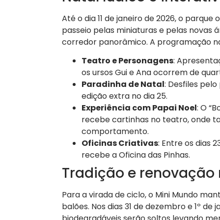
Até o dia 11 de janeiro de 2026, o parq
passeio pelas miniaturas e pelas novas 
corredor panorâmico
. A programação nat
Teatro e Personagens
: Apresenta
os ursos Gui e Ana ocorrem de quar
Paradinha de Natal
: Desfiles pe
edição extra no dia 25.
Experiência com Papai Noel
: O “
recebe cartinhas no teatro, onde 
comportamento.
Oficinas Criativas
: Entre os dias
recebe a Oficina das Pinhas.
Tradição e renovação
Para a virada de ciclo, o Mini Mundo ma
balões
. Nos dias 31 de dezembro e 1º de j
biodegradáveis serão soltos levando men