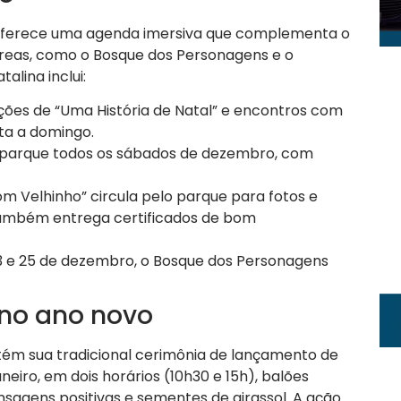
ue oferece uma agenda imersiva que complementa o
áreas, como o Bosque dos Personagens e o
alina inclui:
ções de “Uma História de Natal” e encontros com
ta a domingo.
lo parque todos os sábados de dezembro, com
Bom Velhinho” circula pelo parque para fotos e
também entrega certificados de bom
 23 e 25 de dezembro, o Bosque dos Personagens
 no ano novo
ntém sua tradicional cerimônia de lançamento de
aneiro, em dois horários (10h30 e 15h), balões
sagens positivas e sementes de girassol
. A ação