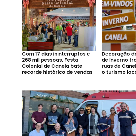
Com 17 dias ininterruptos e
Decoração d
268 mil pessoas, Festa
de Inverno t
Colonial de Canela bate
ruas de Canel
recorde histórico de vendas
o turismo loc