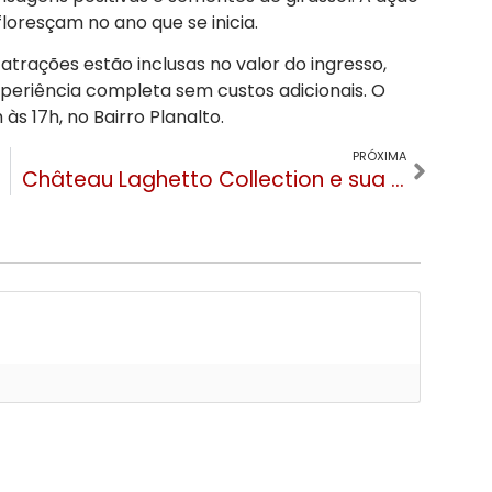
floresçam no ano que se inicia
.
trações estão inclusas no valor do ingresso,
experiência completa sem custos adicionais
. O
às 17h, no Bairro Planalto
.
PRÓXIMA
Château Laghetto Collection e sua gerente são destaque mundial no Luxury Lifestyle Awards