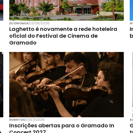
ECONOMIA
03/08/2026
N
Laghetto é novamente a rede hoteleira
I
oficial do Festival de Cinema de
Gramado
EVENTOS
31/07/2026
E
Inscrições abertas para o Gramado In
G
e
Concert 2027
t