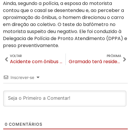
Ainda, segundo a polícia, a esposa do motorista
contou que o casal se desentendeu e, ao perceber a
aproximação do ônibus, o homem direcionou o carro
em direção ao coletivo. O teste do bafômetro no
motorista suspeito deu negativo. Ele foi conduzido à
Delegacia de Polícia de Pronto Atendimento (DPPA) e
preso preventivamente.
VOLTAR
PRÓXIMA
Acidente com ônibus da Citral: cinco pessoas em estado grave e uma em estado gravíssimo
Gramado terá residencial superluxo com seis unidades e assinatura de Jader Almeida
Inscrever-se
0
COMENTÁRIOS