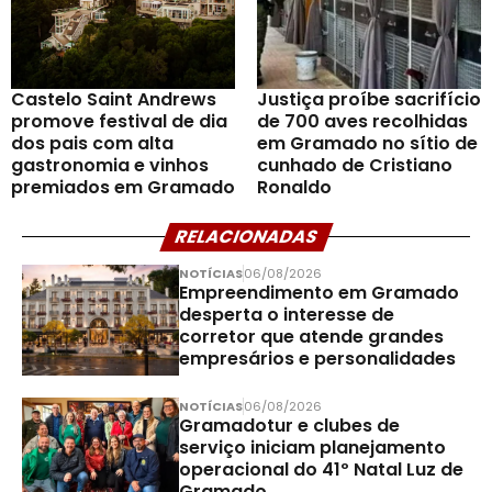
Castelo Saint Andrews
Justiça proíbe sacrifício
promove festival de dia
de 700 aves recolhidas
dos pais com alta
em Gramado no sítio de
gastronomia e vinhos
cunhado de Cristiano
premiados em Gramado
Ronaldo
RELACIONADAS
NOTÍCIAS
06/08/2026
Empreendimento em Gramado
desperta o interesse de
corretor que atende grandes
empresários e personalidades
NOTÍCIAS
06/08/2026
Gramadotur e clubes de
serviço iniciam planejamento
operacional do 41º Natal Luz de
Gramado