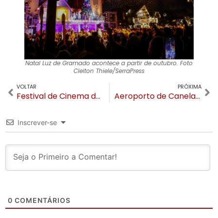
Natal Luz de Gramado acontece a partir de outubro. Foto
Cleiton Thiele/SerraPress
VOLTAR
PRÓXIMA
Festival de Cinema de Gramado prorroga inscrições para curtas e longas gaúchos
Aeroporto de Canela entra na pauta da Infraero e voos para Caxias do Sul são anunciados
Inscrever-se
0
COMENTÁRIOS