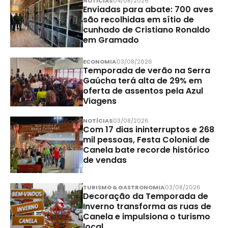
NOTÍCIAS
04/08/2026
Enviadas para abate: 700 aves
são recolhidas em sítio de
cunhado de Cristiano Ronaldo
em Gramado
ECONOMIA
03/08/2026
Temporada de verão na Serra
Gaúcha terá alta de 29% em
oferta de assentos pela Azul
Viagens
NOTÍCIAS
03/08/2026
Com 17 dias ininterruptos e 268
mil pessoas, Festa Colonial de
Canela bate recorde histórico
de vendas
TURISMO & GASTRONOMIA
03/08/2026
Decoração da Temporada de
Inverno transforma as ruas de
Canela e impulsiona o turismo
local