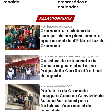
Ronaldo
empresários e
entidades
RELACIONADAS
NOTÍCIAS
06/08/2026
Gramadotur e clubes de
serviço iniciam planejamento
operacional do 41º Natal Luz de
Gramado
TURISMO & GASTRONOMIA
06/08/2026
Casinhas do artesanato de
Canela seguem abertas na
Praça João Corrêa até o final
de agosto
NOTÍCIAS
06/08/2026
Prefeitura de Gramado
inaugura Casa de Convivência
Susana Bertolucci para
fortalecer área social do
município