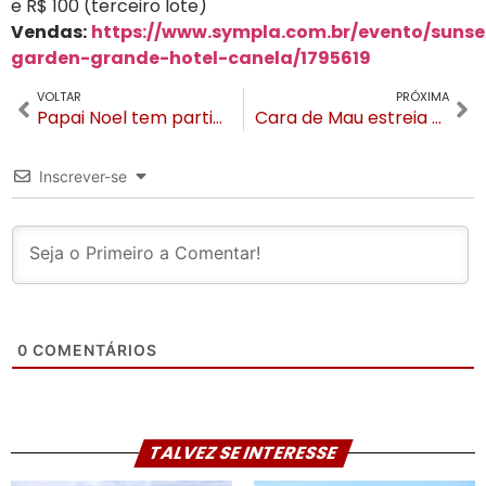
e R$ 100 (terceiro lote)
Vendas:
https://www.sympla.com.br/evento/sunse
garden-grande-hotel-canela/1795619
VOLTAR
PRÓXIMA
Papai Noel tem participações especiais no Alice e O Chapeleiro
Cara de Mau estreia novo show em suas unidades
Inscrever-se
0
COMENTÁRIOS
TALVEZ SE INTERESSE