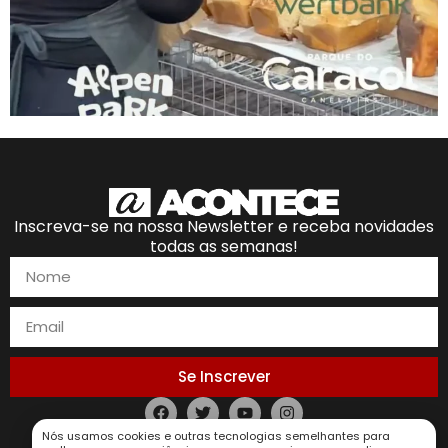
Inscreva-se na nossa Newsletter e receba novidades
todas as semanas!
Se Inscrever
Nós usamos cookies e outras tecnologias semelhantes para
Política de Privacidade