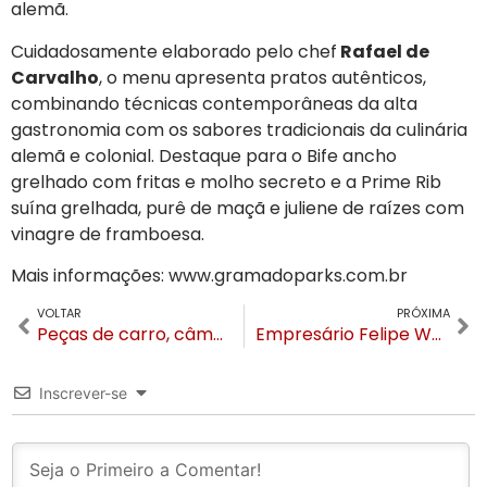
alemã.
Cuidadosamente elaborado pelo chef
Rafael de
Carvalho
, o menu apresenta pratos autênticos,
combinando técnicas contemporâneas da alta
gastronomia com os sabores tradicionais da culinária
alemã e colonial. Destaque para o Bife ancho
grelhado com fritas e molho secreto e a Prime Rib
suína grelhada, purê de maçã e juliene de raízes com
vinagre de framboesa.
Mais informações: www.gramadoparks.com.br
VOLTAR
PRÓXIMA
Peças de carro, câmeras e velório interrompido: família investiga morte de Patrícia em Gramado
Empresário Felipe Werpp assume a presidência do Sindmobil Hortênsias
Inscrever-se