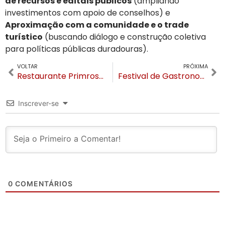
de recursos e editais públicos
(ampliando
investimentos com apoio de conselhos) e
Aproximação com a comunidade e o trade
turístico
(buscando diálogo e construção coletiva
para políticas públicas duradouras).
VOLTAR
PRÓXIMA
Restaurante Primrose do Castelo Saint Andrews promove o Festival Gnocchi Fortuna em Gramado
Festival de Gastronomia de Gramado confirma datas de 2025 e terá novo conceito com homenagem ao RS
Inscrever-se
0
COMENTÁRIOS