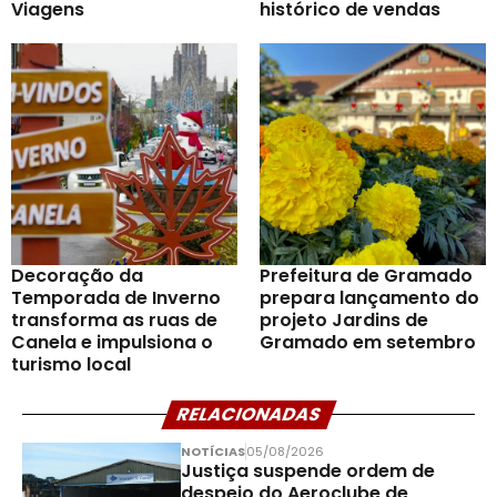
Viagens
histórico de vendas
Decoração da
Prefeitura de Gramado
Temporada de Inverno
prepara lançamento do
transforma as ruas de
projeto Jardins de
Canela e impulsiona o
Gramado em setembro
turismo local
RELACIONADAS
NOTÍCIAS
05/08/2026
Justiça suspende ordem de
despejo do Aeroclube de