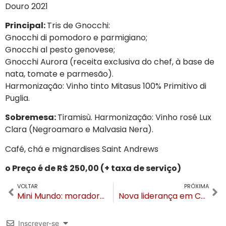
Douro 2021
Principal:
Tris de Gnocchi:
Gnocchi di pomodoro e parmigiano;
Gnocchi al pesto genovese;
Gnocchi Aurora (receita exclusiva do chef, à base de
nata, tomate e parmesão).
Harmonização: Vinho tinto Mitasus 100% Primitivo di
Puglia.
Sobremesa:
Tiramisù. Harmonização: Vinho rosé Lux
Clara (Negroamaro e Malvasia Nera).
Café, chá e mignardises Saint Andrews
o Preço é de R$ 250,00 (+ taxa de serviço)
VOLTAR
PRÓXIMA
Mini Mundo: moradores de Gramado e Canela tem preço especial no ingresso ao parque
Nova liderança em Canela: Kenia Jaeger assume o Turismo com objetivos claros para o setor
Inscrever-se