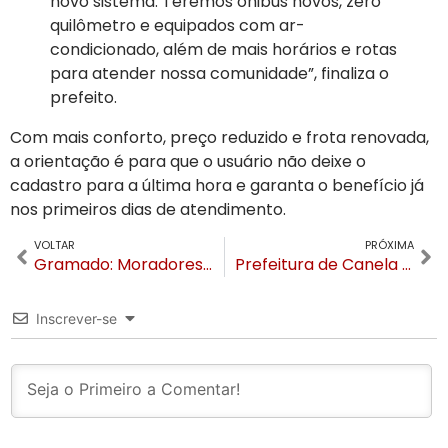
novo sistema. Teremos ônibus novos, zero
quilômetro e equipados com ar-
condicionado, além de mais horários e rotas
para atender nossa comunidade”, finaliza o
prefeito.
Com mais conforto, preço reduzido e frota renovada,
a orientação é para que o usuário não deixe o
cadastro para a última hora e garanta o benefício já
nos primeiros dias de atendimento.
VOLTAR
PRÓXIMA
Gramado: Moradores relatam tremores em residências. Abalo sísmico pode ser a causa
Prefeitura de Canela abre 45 vagas em cursos de Pilotagem e Legislação de Drone e Manutenção predial
Inscrever-se