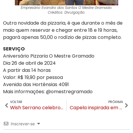
Empresário Evandro dos Santos O Mestre Gramado.
Créditos: Divulgação.
Outra novidade da pizzaria, é que durante o mês de
maio quem reservar e chegar entre 18 e 19 horas,
pagará apenas 50,00 o rodízio de pizzas completo.
SERVIÇO
Aniversário Pizzaria O Mestre Gramado
Dia 26 de abril de 2024
A partir das 14 horas
Valor: R$ 19,90 por pessoa
Avenida das Hortênsias 4091
Mais informações: @omestregramado
VOLTAR
PRÓXIMA
Wish Serrano celebrou o Malbec Day em evento gastronômico e cultural
Capela inspirada em catedral da Escócia inaugura em junho no Castelo Saint Andrews em Gramado
Inscrever-se