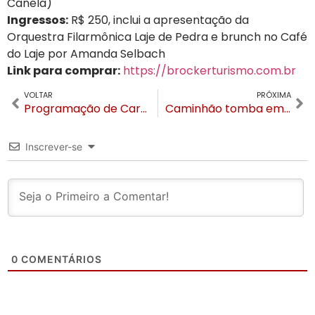
Canela)
Ingressos:
R$ 250, inclui a apresentação da
Orquestra Filarmônica Laje de Pedra e brunch no Café
do Laje por Amanda Selbach
Link para comprar:
https://brockerturismo.com.br
VOLTAR
PRÓXIMA
Programação de Carnaval no Castelo Saint Andrews terá Baile de Máscaras
Caminhão tomba em Gramado deixando gari e motorista feridos
Inscrever-se
0
COMENTÁRIOS