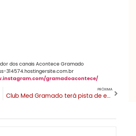
ndador dos canais Acontece Gramado
s-314574.hostingersite.com.br
w.instagram.com/gramadoacontece/
PRÓXIMA
Club Med Gramado terá pista de esqui, jardim botânico, show de luzes e deve inaugurar em 2026