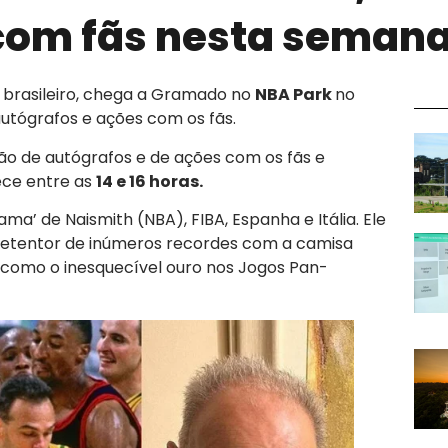
 com fãs nesta seman
 brasileiro, chega a Gramado no
NBA Park
no
autógrafos e ações com os fãs.
são de autógrafos e de ações com os fãs e
ece entre as
14 e 16 horas.
a’ de Naismith (NBA), FIBA, Espanha e Itália. Ele
é detentor de inúmeros recordes com a camisa
 como o inesquecível ouro nos Jogos Pan-