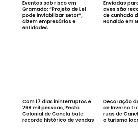
Eventos sob risco em
Enviadas par
Gramado: “Projeto de Lei
aves são reco
pode inviabilizar setor”,
de cunhado d
dizem empresários e
Ronaldo em 
entidades
Com 17 dias ininterruptos e
Decoração d
268 mil pessoas, Festa
de Inverno t
Colonial de Canela bate
ruas de Canel
recorde histórico de vendas
o turismo loc