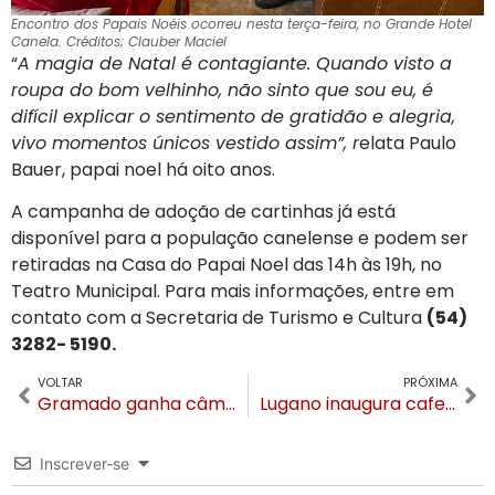
Encontro dos Papais Noéis ocorreu nesta terça-feira, no Grande Hotel
Canela. Créditos; Clauber Maciel
“
A magia de Natal é contagiante. Quando visto a
roupa do bom velhinho, não sinto que sou eu, é
difícil explicar o sentimento de gratidão e alegria,
vivo momentos únicos vestido assim”, r
elata Paulo
Bauer, papai noel há oito anos.
A campanha de adoção de cartinhas já está
disponível para a população canelense e podem ser
retiradas na Casa do Papai Noel das 14h às 19h, no
Teatro Municipal. Para mais informações, entre em
contato com a Secretaria de Turismo e Cultura
(54)
3282- 5190.
VOLTAR
PRÓXIMA
Gramado ganha câmera ao vivo na Borges de Medeiros
Lugano inaugura cafeteria e loja na Rua Torta
Inscrever-se