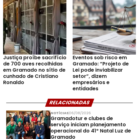
Justiça proíbe sacrifício
Eventos sob risco em
de 700 aves recolhidas
Gramado: “Projeto de
em Gramado no sítio de
Lei pode inviabilizar
cunhado de Cristiano
setor”, dizem
Ronaldo
empresários e
entidades
RELACIONADAS
NOTÍCIAS
06/08/2026
Gramadotur e clubes de
serviço iniciam planejamento
operacional do 41º Natal Luz de
Gramado