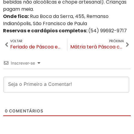
bebidas não alcoólicas e chope artesanal). Crianças
pagam meia.
Onde fica:
Rua Boca da Serra, 455, Remanso
Indianópolis, São Francisco de Paula
Reservas e cardápios completos:
(54) 99692-9717
VOLTAR
PRÓXIMA
Feriado de Páscoa em Gramado terá Procissão dos Passos, Corrida do Coelho, Paradinha e muitas atrações
Mátria terá Páscoa com almoços especiais e caça aos ovos nos jardins
Inscrever-se
0
COMENTÁRIOS