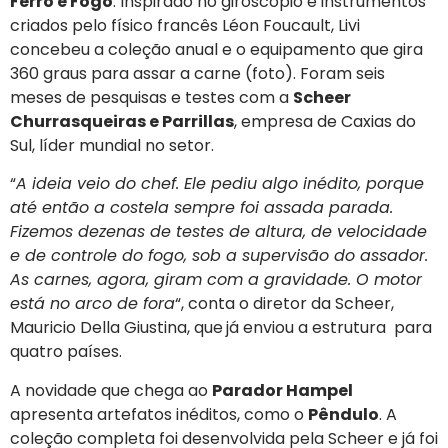
Ferro e Fogo
. Inspirado no giroscópio e instrumentos
criados pelo físico francês Léon Foucault, Livi
concebeu a coleção anual e o equipamento que gira
360 graus para assar a carne (foto). Foram seis
meses de pesquisas e testes com a
Scheer
Churrasqueiras e Parrillas
, empresa de Caxias do
Sul, líder mundial no setor.
“
A ideia veio do chef. Ele pediu algo inédito, porque
até então a costela sempre foi assada parada.
Fizemos dezenas de testes de altura, de velocidade
e de controle do fogo, sob a supervisão do assador.
As carnes, agora, giram com a gravidade. O motor
está no arco de fora
“, conta o diretor da Scheer,
Mauricio Della Giustina, que
já enviou a estrutura para
quatro países.
A novidade que chega ao
Parador Hampel
apresenta artefatos inéditos, como o
Pêndulo
. A
coleção completa foi desenvolvida pela Scheer e já foi