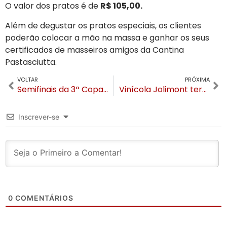
O valor dos pratos é de
R$ 105,00.
Além de degustar os pratos especiais, os clientes
poderão colocar a mão na massa e ganhar os seus
certificados de masseiros amigos da Cantina
Pastasciutta.
VOLTAR
PRÓXIMA
Semifinais da 3ª Copa Gramado Laghetto acontecem na tarde desta segunda
Vinícola Jolimont terá open de vinhos e espumantes na Confraria SG Gramado
Inscrever-se
0
COMENTÁRIOS