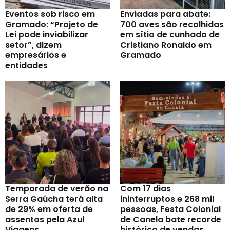
Eventos sob risco em
Enviadas para abate:
Gramado: “Projeto de
700 aves são recolhidas
Lei pode inviabilizar
em sítio de cunhado de
setor”, dizem
Cristiano Ronaldo em
empresários e
Gramado
entidades
Temporada de verão na
Com 17 dias
Serra Gaúcha terá alta
ininterruptos e 268 mil
de 29% em oferta de
pessoas, Festa Colonial
assentos pela Azul
de Canela bate recorde
Viagens
histórico de vendas