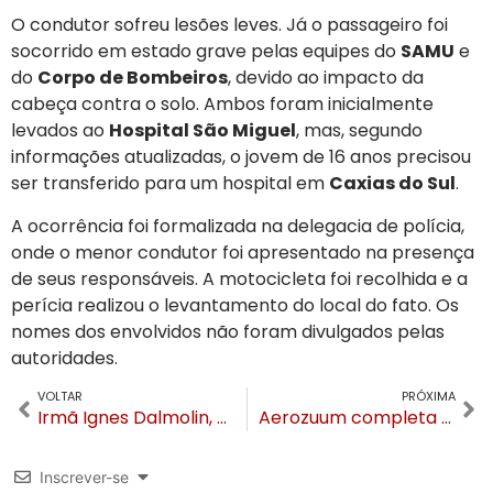
O condutor sofreu lesões leves. Já o passageiro foi
socorrido em estado grave pelas equipes do
SAMU
e
do
Corpo de Bombeiros
, devido ao impacto da
cabeça contra o solo. Ambos foram inicialmente
levados ao
Hospital São Miguel
, mas, segundo
informações atualizadas, o jovem de 16 anos precisou
ser transferido para um hospital em
Caxias do Sul
.
A ocorrência foi formalizada na delegacia de polícia,
onde o menor condutor foi apresentado na presença
de seus responsáveis. A motocicleta foi recolhida e a
perícia realizou o levantamento do local do fato. Os
nomes dos envolvidos não foram divulgados pelas
autoridades.
VOLTAR
PRÓXIMA
Irmã Ignes Dalmolin, ex-diretora do Hospital São Miguel de Gramado, falece aos 80 anos
Aerozuum completa um ano com recorde de público no Parque Bondinhos Canela
Inscrever-se