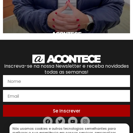
Inscreva-se na nossa Newsletter e receba novidades
todas as semanas!
Se Inscrever
Nós usamos cookies e outras tecnologias semelhantes para
Política de Privacidade
melhorar a sua experiência em nossos serviços, personalizar