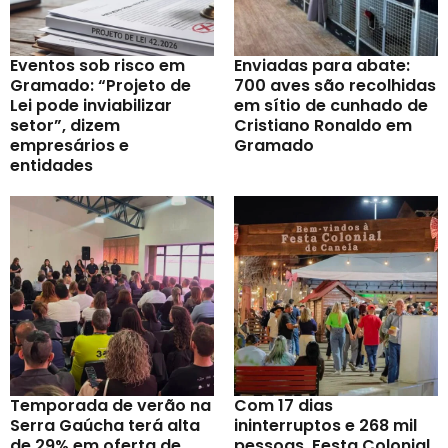
Eventos sob risco em
Enviadas para abate:
Gramado: “Projeto de
700 aves são recolhidas
Lei pode inviabilizar
em sítio de cunhado de
setor”, dizem
Cristiano Ronaldo em
empresários e
Gramado
entidades
Temporada de verão na
Com 17 dias
Serra Gaúcha terá alta
ininterruptos e 268 mil
de 29% em oferta de
pessoas, Festa Colonial