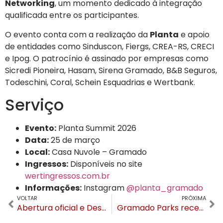
Networking
, um momento dedicado à integração
qualificada entre os participantes
.
O evento conta com a realização da
Planta
e apoio
de entidades como Sinduscon, Fiergs, CREA-RS, CRECI
e Ipog
. O patrocínio é assinado por empresas como
Sicredi Pioneira, Hasam, Sirena Gramado, B&B Seguros,
Todeschini, Coral, Schein Esquadrias e Wertbank
.
Serviço
Evento:
Planta Summit 2026
Data:
25 de março
Local:
Casa Nuvole – Gramado
Ingressos:
Disponíveis no site
wertingressos.com.br
Informações:
Instagram
@planta_gramado
VOLTAR
PRÓXIMA
Abertura oficial e Desfile Encantado inauguram a programação da Páscoa em Canela neste sábado (21)
Gramado Parks recebe Medalha da 56ª Legislatura em Porto Alegre