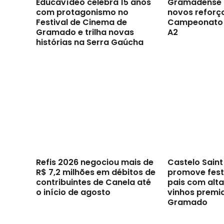
Educavídeo celebra 15 anos
Gramadense 
com protagonismo no
novos reforç
Festival de Cinema de
Campeonato 
Gramado e trilha novas
A2
histórias na Serra Gaúcha
Refis 2026 negociou mais de
Castelo Sain
R$ 7,2 milhões em débitos de
promove festi
contribuintes de Canela até
pais com alt
o início de agosto
vinhos premi
Gramado