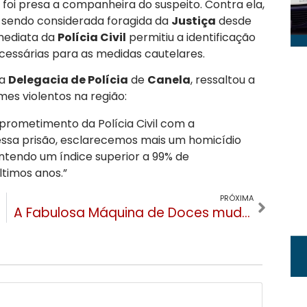
oi presa a companheira do suspeito. Contra ela,
 sendo considerada foragida da
Justiça
desde
imediata da
Polícia Civil
permitiu a identificação
ecessárias para as medidas cautelares.
da
Delegacia de Polícia
de
Canela
, ressaltou a
mes violentos na região:
prometimento da Polícia Civil com a
essa prisão, esclarecemos mais um homicídio
ntendo um índice superior a 99% de
ltimos anos.”
PRÓXIMA
A Fabulosa Máquina de Doces muda para o centro de Gramado e inaugura novo espaço no Vita Boulevard