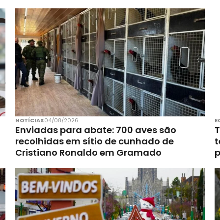
NOTÍCIAS
04/08/2026
E
Enviadas para abate: 700 aves são
T
recolhidas em sítio de cunhado de
t
Cristiano Ronaldo em Gramado
p