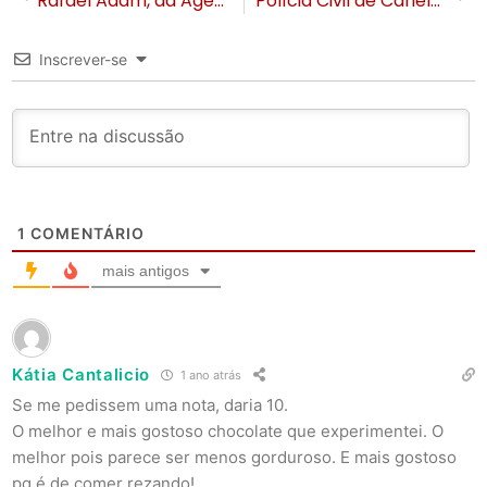
Rafael Adam, da Agência Visão, assume a presidência do Conselho Administrativo da Gramadotur
Polícia Civil de Canela apreende adolescente auspeito de incêndios ligados à disputa de facções
Inscrever-se
1
COMENTÁRIO
mais antigos
Kátia Cantalicio
1 ano atrás
Se me pedissem uma nota, daria 10.
O melhor e mais gostoso chocolate que experimentei. O
melhor pois parece ser menos gorduroso. E mais gostoso
pq é de comer rezando!