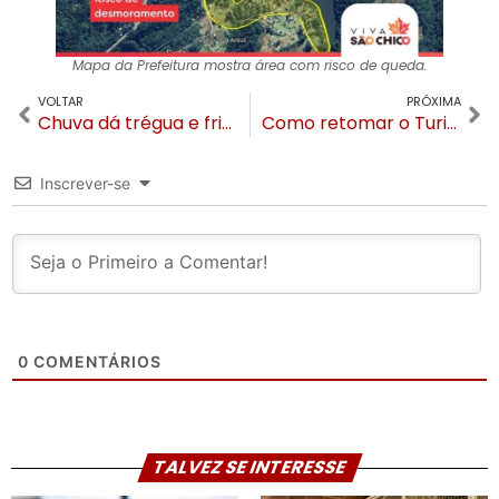
Mapa da Prefeitura mostra área com risco de queda.
VOLTAR
PRÓXIMA
Chuva dá trégua e frio chega com força a Gramado nos próximos dias
Como retomar o Turismo e a Economia em Gramado sem negar a gravidade da situação
Inscrever-se
0
COMENTÁRIOS
TALVEZ SE INTERESSE