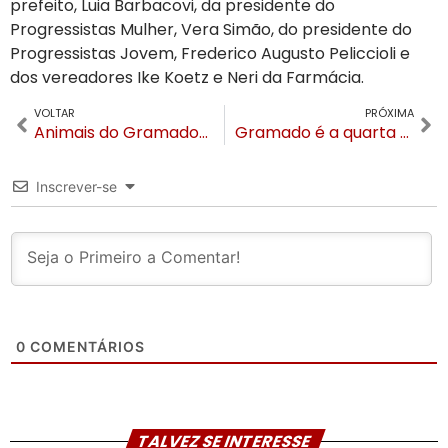
prefeito, Luia Barbacovi, da presidente do
Progressistas Mulher, Vera Simão, do presidente do
Progressistas Jovem, Frederico Augusto Peliccioli e
dos vereadores Ike Koetz e Neri da Farmácia.
VOLTAR
PRÓXIMA
Animais do Gramadozoo ganham suplementação com polenta para encarar o frio
Gramado é a quarta cidade do RS com mais demissões após as chuvas de maio
Inscrever-se
0
COMENTÁRIOS
TALVEZ SE INTERESSE