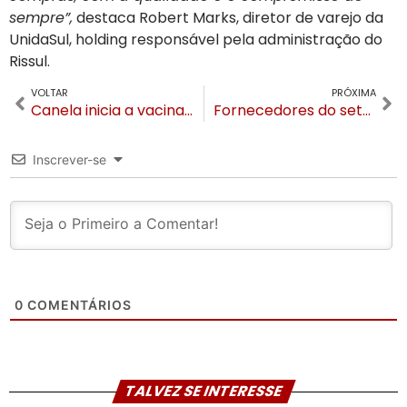
sempre”,
destaca Robert Marks, diretor de varejo da
UnidaSul, holding responsável pela administração do
Rissul.
VOLTAR
PRÓXIMA
Canela inicia a vacinação contra a gripe
Fornecedores do setor têxtil chegam a Gramado para o Festival Internacional de Quilt e Patchwork
Inscrever-se
0
COMENTÁRIOS
TALVEZ SE INTERESSE