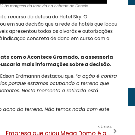
 às margens da rodovia na entrada de Canela.
ceito recurso da defesa do Hotel Sky. O
 em sua decisão que a rede de hotéis que locou
veis apresentou todos os alvarás e autorizações
 indicação concreta de dano em curso com a
ato com o Acontece Gramado, a assessoria
uscaria mais informações sobre a decisão.
 Edson Erdmannn destacou que, “
a ação é contra
ários porque estamos ocupando o terreno que
petentes. Neste momento a retirada está
o dono do terreno. Não temos nada com este
PRÓXIMA
Empresa que criou Mega Domo é acionada na Justiça por dívidas com prestadores de serviço