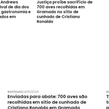
t Andrews
Justiça proíbe sacrifício de
val de dia dos
700 aves recolhidas em
a gastronomia e
Gramado no sítio de
ados em
cunhado de Cristiano
Ronaldo
NOTÍCIAS
04/08/2026
E
Enviadas para abate: 700 aves são
T
recolhidas em sítio de cunhado de
t
Cristiano Ronaldo em Gramado
p