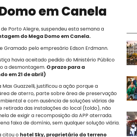
 Domo em Canela
l de Porto Alegre, suspendeu esta semana a
ntagem do Mega Domo em Canela.
ce Gramado pelo empresário Edson Erdmann.
stiça havia aceitado pedido do Ministério Público
ndo a desmontagem.
O prazo para a
o em 21 de abril)
Max Guazzelli, justificou a ação porque a
 área de aterro, parte sobre área de preservação
biental e com ausência de soluções viárias de
 retirada das instalações do local (toldo), não
ela de exigir a recomposição da APP aterrada.
ena faixa de domínio, sem qualquer solução viária.
a citou o
hotel Sky, proprietário do terreno