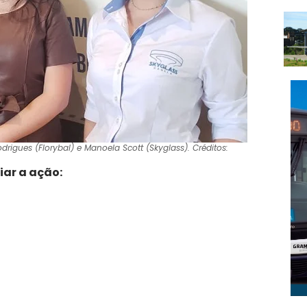
drigues (Florybal) e Manoela Scott (Skyglass). Créditos:
iar a ação: