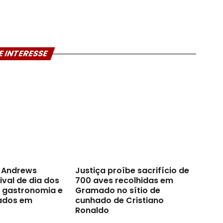
E INTERESSE
t Andrews
Justiça proíbe sacrifício de
val de dia dos
700 aves recolhidas em
a gastronomia e
Gramado no sítio de
ados em
cunhado de Cristiano
Ronaldo